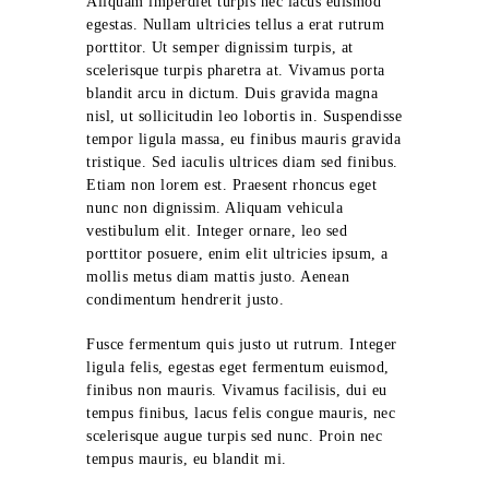
Aliquam imperdiet turpis nec lacus euismod
egestas. Nullam ultricies tellus a erat rutrum
porttitor. Ut semper dignissim turpis, at
scelerisque turpis pharetra at. Vivamus porta
blandit arcu in dictum. Duis gravida magna
nisl, ut sollicitudin leo lobortis in. Suspendisse
tempor ligula massa, eu finibus mauris gravida
tristique. Sed iaculis ultrices diam sed finibus.
Etiam non lorem est. Praesent rhoncus eget
nunc non dignissim. Aliquam vehicula
vestibulum elit. Integer ornare, leo sed
porttitor posuere, enim elit ultricies ipsum, a
mollis metus diam mattis justo. Aenean
condimentum hendrerit justo.
Fusce fermentum quis justo ut rutrum. Integer
ligula felis, egestas eget fermentum euismod,
finibus non mauris. Vivamus facilisis, dui eu
tempus finibus, lacus felis congue mauris, nec
scelerisque augue turpis sed nunc. Proin nec
tempus mauris, eu blandit mi.